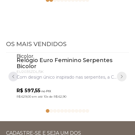
OS MAIS VENDIDOS
Relógio Euro Feminino Serpentes
Relóg
Bicolor
Dour
EU2035ZDL/5K
EU2035Z
Com design único inspirado nas serpentes, a Coleção Serpentes traz pulseiras em aço marcantes. Um acessório cheio de personalidade para transformar o look com atitude. Modelo em banho bicolor prata e dourado.
R$ 597,55
R$ 597
no PIX
R$ 629,00
em até
10x
de
R$ 62,90
R$ 629,00
e
CADASTRE-SE E SEJA UM DOS