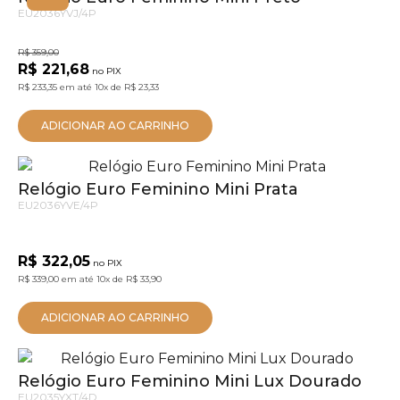
EU2036YVJ/4P
R$ 359,00
R$ 221,68
no PIX
R$ 233,35
em até
10x
de
R$ 23,33
ADICIONAR AO CARRINHO
Relógio Euro Feminino Mini Prata
EU2036YVE/4P
R$ 322,05
no PIX
R$ 339,00
em até
10x
de
R$ 33,90
ADICIONAR AO CARRINHO
Relógio Euro Feminino Mini Lux Dourado
EU2035YXT/4D