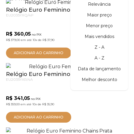
Relevância
Relógio Euro Feminino Glitz Dourado
Maior preço
EU2035YXQ/4P
Menor preço
R$ 360,05
no PIX
Mais vendidos
R$ 379,00
em até
10x
de
R$ 37,90
Z - A
ADICIONAR AO CARRINHO
A - Z
Data de lançamento
Relógio Euro Feminino Glitz Prata
Melhor desconto
EU2035YXR/4A
R$ 341,05
no PIX
R$ 359,00
em até
10x
de
R$ 35,90
ADICIONAR AO CARRINHO