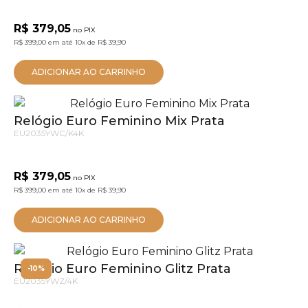
R$ 379,05
no PIX
R$ 399,00
em até
10x
de
R$ 39,90
ADICIONAR AO CARRINHO
Relógio Euro Feminino Mix Prata
EU2035YWC/K4K
R$ 379,05
no PIX
R$ 399,00
em até
10x
de
R$ 39,90
ADICIONAR AO CARRINHO
Relógio Euro Feminino Glitz Prata
-10%
EU2035YWZ/4K