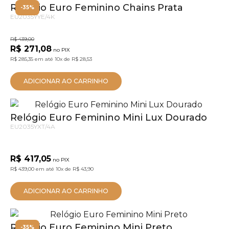
Relógio Euro Feminino Chains Prata
-35%
EU2035YYE/4K
R$ 439,00
R$ 271,08
no PIX
R$ 285,35
em até
10x
de
R$ 28,53
ADICIONAR AO CARRINHO
Relógio Euro Feminino Mini Lux Dourado
EU2035YXT/4A
R$ 417,05
no PIX
R$ 439,00
em até
10x
de
R$ 43,90
ADICIONAR AO CARRINHO
Relógio Euro Feminino Mini Preto
-35%