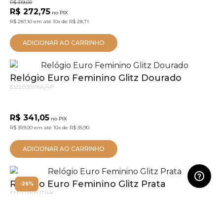
R$ 319,00
R$ 272,75
no PIX
R$ 287,10
em até
10x
de
R$ 28,71
ADICIONAR AO CARRINHO
Relógio Euro Feminino Glitz Dourado
EU2035YXA/4P
R$ 341,05
no PIX
R$ 359,00
em até
10x
de
R$ 35,90
ADICIONAR AO CARRINHO
Relógio Euro Feminino Glitz Prata
-26%
EU2036YUT/4K
R$ 399,00