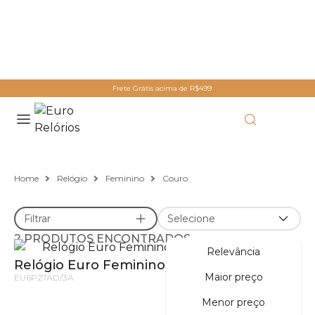
Frete Grátis acima de R$499
Home
Relógio
Feminino
Couro
Filtrar
Selecione
2 PRODUTOS ENCONTRADOS
Relevância
Relógio Euro Feminino Multiglow Dourado
Maior preço
EU6P27AD/3A
Menor preço