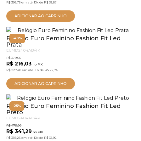
R$ 336,75
em até
10x
de
R$ 33,67
ADICIONAR AO CARRINHO
Relógio Euro Feminino Fashion Fit Led
-40%
Prata
EUMD2404AB/4K
R$ 379,00
R$ 216,03
no PIX
R$ 227,40
em até
10x
de
R$ 22,74
ADICIONAR AO CARRINHO
Relógio Euro Feminino Fashion Fit Led
-25%
Preto
EUMD2404AC/4P
R$ 479,00
R$ 341,29
no PIX
R$ 359,25
em até
10x
de
R$ 35,92