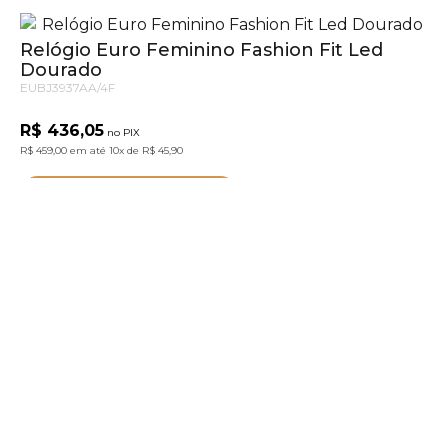
Relógio Euro Feminino Fashion Fit Led
Dourado
EUBJ3937AA/4F
R$ 436,05
no PIX
R$ 459,00
em até
10x
de
R$ 45,90
ADICIONAR AO CARRINHO
Relógio Euro Feminino Fashion Fit Touch
-30%
Rosé
EUBJ3937AB/4F
R$ 499,00
R$ 331,84
no PIX
R$ 349,30
em até
10x
de
R$ 34,93
ADICIONAR AO CARRINHO