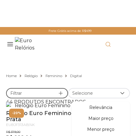
Frete Grátis acima de R$499
Relógio Digital
Home
Relógio
Feminino
Digital
Filtrar
Selecione
44 PRODUTOS ENCONTRADOS
Relevância
Relógio Euro Feminino Fashion Fit Glam
-20%
Maior preço
Prata
EUBJF313AB/4K
Menor preço
R$ 379,00