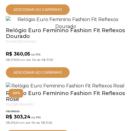
ADICIONAR AO CARRINHO
Relógio Euro Feminino Fashion Fit Reflexos
Dourado
EUMD2392AA/4D
R$ 360,05
no PIX
R$ 379,00
em até
10x
de
R$ 37,90
ADICIONAR AO CARRINHO
Relógio Euro Feminino Fashion Fit Reflexos
-20%
Rosé
EUDS8054AF/4J
R$ 399,00
R$ 303,24
no PIX
R$ 319,20
em até
10x
de
R$ 31,92