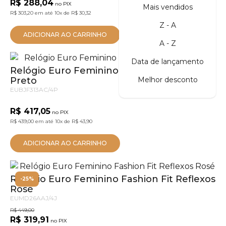
R$ 288,04
no PIX
Mais vendidos
R$ 303,20
em até
10x
de
R$ 30,32
Z - A
ADICIONAR AO CARRINHO
A - Z
Data de lançamento
Relógio Euro Feminino Fashion Fit Glam
Preto
Melhor desconto
EUBJF313AC/4P
R$ 417,05
no PIX
R$ 439,00
em até
10x
de
R$ 43,90
ADICIONAR AO CARRINHO
Relógio Euro Feminino Fashion Fit Reflexos
-25%
Rosé
EUMD26AAJ/4J
R$ 449,00
R$ 319,91
no PIX