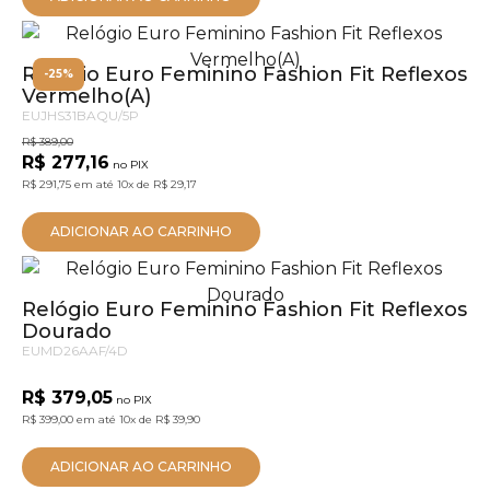
Relógio Euro Feminino Fashion Fit Reflexos
-25%
Vermelho(A)
EUJHS31BAQU/5P
R$ 389,00
R$ 277,16
no PIX
R$ 291,75
em até
10x
de
R$ 29,17
ADICIONAR AO CARRINHO
Relógio Euro Feminino Fashion Fit Reflexos
Dourado
EUMD26AAF/4D
R$ 379,05
no PIX
R$ 399,00
em até
10x
de
R$ 39,90
ADICIONAR AO CARRINHO