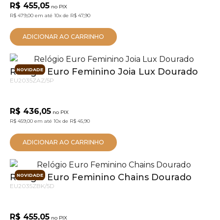
R$ 455,05
no PIX
R$ 479,00
em até
10x
de
R$ 47,90
ADICIONAR AO CARRINHO
Relógio Euro Feminino Joia Lux Dourado
NOVIDADE
EU2035ZAZ/5P
R$ 436,05
no PIX
R$ 459,00
em até
10x
de
R$ 45,90
ADICIONAR AO CARRINHO
Relógio Euro Feminino Chains Dourado
NOVIDADE
EU2035ZBK/5D
R$ 455,05
no PIX