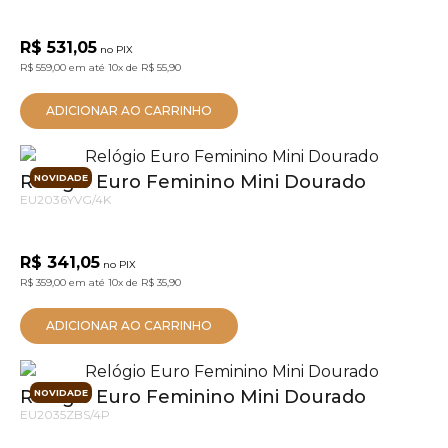
R$ 531,05
no PIX
R$ 559,00
em até
10x
de
R$ 55,90
ADICIONAR AO CARRINHO
Relógio Euro Feminino Mini Dourado
NOVIDADE
EU2036YVG/4K
R$ 341,05
no PIX
R$ 359,00
em até
10x
de
R$ 35,90
ADICIONAR AO CARRINHO
Relógio Euro Feminino Mini Dourado
NOVIDADE
EU2035ZBS/4P