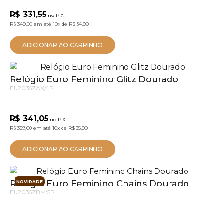
R$ 331,55
no PIX
R$ 349,00
em até
10x
de
R$ 34,90
ADICIONAR AO CARRINHO
Relógio Euro Feminino Glitz Dourado
EU2035ZAX/4P
R$ 341,05
no PIX
R$ 359,00
em até
10x
de
R$ 35,90
ADICIONAR AO CARRINHO
Relógio Euro Feminino Chains Dourado
NOVIDADE
EU2035ZBM/5P