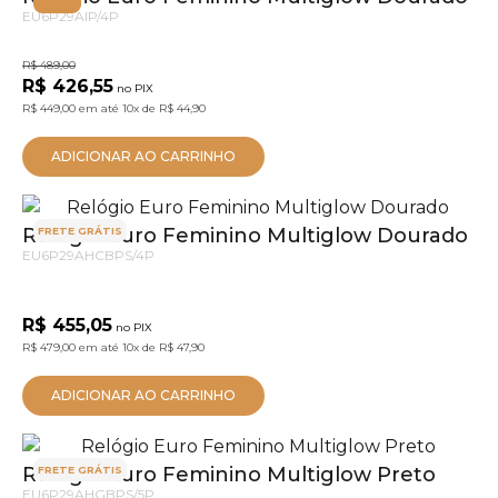
EU6P29AIP/4P
R$ 489,00
R$ 426,55
no PIX
R$ 449,00
em até
10x
de
R$ 44,90
ADICIONAR AO CARRINHO
Relógio Euro Feminino Multiglow Dourado
FRETE GRÁTIS
EU6P29AHCBPS/4P
R$ 455,05
no PIX
R$ 479,00
em até
10x
de
R$ 47,90
ADICIONAR AO CARRINHO
Relógio Euro Feminino Multiglow Preto
FRETE GRÁTIS
EU6P29AHGBPS/5P