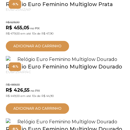
Relógio Euro Feminino Multiglow Prata
-9.%
EU6P29AIZ/4P
R$ 529,00
R$ 455,05
no PIX
R$ 479,00
em até
10x
de
R$ 47,90
ADICIONAR AO CARRINHO
Relógio Euro Feminino Multiglow Dourado
-8.%
EU6P29AIP/4C
R$ 489,00
R$ 426,55
no PIX
R$ 449,00
em até
10x
de
R$ 44,90
ADICIONAR AO CARRINHO
Relógio Euro Feminino Multiglow Dourado
-8.%