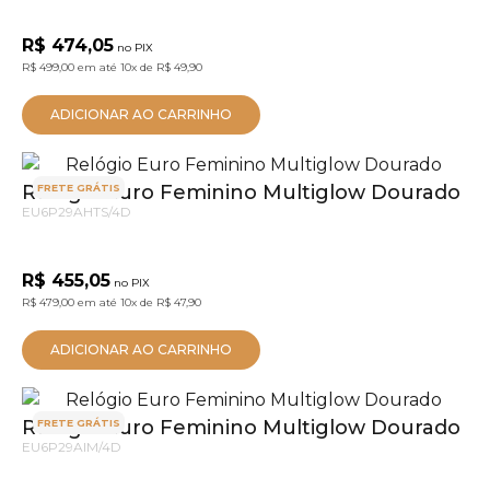
R$ 474,05
no PIX
R$ 499,00
em até
10x
de
R$ 49,90
ADICIONAR AO CARRINHO
Relógio Euro Feminino Multiglow Dourado
FRETE GRÁTIS
EU6P29AHTS/4D
R$ 455,05
no PIX
R$ 479,00
em até
10x
de
R$ 47,90
ADICIONAR AO CARRINHO
Relógio Euro Feminino Multiglow Dourado
FRETE GRÁTIS
EU6P29AIM/4D