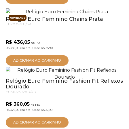
Relógio Euro Feminino Chains Prata
NOVIDADE
EU2035ZBJ/5P
R$ 436,05
no PIX
R$ 459,00
em até
10x
de
R$ 45,90
ADICIONAR AO CARRINHO
Relógio Euro Feminino Fashion Fit Reflexos
Dourado
EUMD2392AD/4D
R$ 360,05
no PIX
R$ 379,00
em até
10x
de
R$ 37,90
ADICIONAR AO CARRINHO