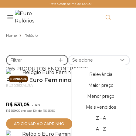
Frete Grátis acima de R$499
Home
Relógio
Filtrar
Selecione
265 PRODUTOS ENCONTRADOS
Relevância
Relógio Euro Feminino Serpentes Prata
NOVIDADE
Maior preço
EU2035ZAL/5A
Menor preço
R$ 531,05
no PIX
Mais vendidos
R$ 559,00
em até
10x
de
R$ 55,90
Z - A
ADICIONAR AO CARRINHO
A - Z