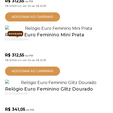
R$ 312,55
no PIX
R$ 329,00
em até
10x
de
R$ 32,90
ADICIONAR AO CARRINHO
Relógio Euro Feminino Mini Prata
NOVIDADE
EU2035ZBR/4K
R$ 312,55
no PIX
R$ 329,00
em até
10x
de
R$ 32,90
ADICIONAR AO CARRINHO
Relógio Euro Feminino Glitz Dourado
EU2035ZAX/4P
R$ 341,05
no PIX