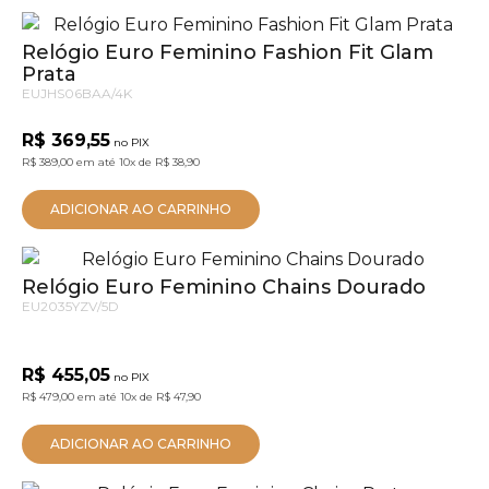
Relógio Euro Feminino Fashion Fit Glam
Prata
EUJHS06BAA/4K
R$ 369,55
no PIX
R$ 389,00
em até
10x
de
R$ 38,90
ADICIONAR AO CARRINHO
Relógio Euro Feminino Chains Dourado
EU2035YZV/5D
R$ 455,05
no PIX
R$ 479,00
em até
10x
de
R$ 47,90
ADICIONAR AO CARRINHO