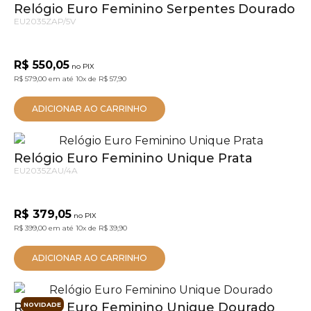
Relógio Euro Feminino Serpentes Dourado
EU2035ZAP/5V
R$ 550,05
no PIX
R$ 579,00
em até
10x
de
R$ 57,90
ADICIONAR AO CARRINHO
Relógio Euro Feminino Unique Prata
EU2035ZAU/4A
R$ 379,05
no PIX
R$ 399,00
em até
10x
de
R$ 39,90
ADICIONAR AO CARRINHO
Relógio Euro Feminino Unique Dourado
NOVIDADE