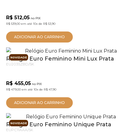
R$ 512,05
no PIX
R$ 539,00
em até
10x
de
R$ 53,90
ADICIONAR AO CARRINHO
Relógio Euro Feminino Mini Lux Prata
NOVIDADE
EU2035ZBD/5K
R$ 455,05
no PIX
R$ 479,00
em até
10x
de
R$ 47,90
ADICIONAR AO CARRINHO
Relógio Euro Feminino Unique Prata
NOVIDADE
EUPC11AAA/5K