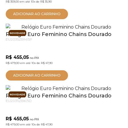
R$ 359,00
em até
10x
de
R$ 35,90
ADICIONAR AO CARRINHO
Relógio Euro Feminino Chains Dourado
NOVIDADE
EU2035ZBM/5P
R$ 455,05
no PIX
R$ 479,00
em até
10x
de
R$ 47,90
ADICIONAR AO CARRINHO
Relógio Euro Feminino Chains Dourado
NOVIDADE
EU2035ZBK/5D
R$ 455,05
no PIX
R$ 479,00
em até
10x
de
R$ 47,90