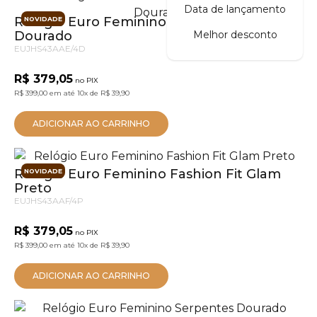
Data de lançamento
Relógio Euro Feminino Fashion Fit Glam
NOVIDADE
Dourado
Melhor desconto
EUJHS43AAE/4D
R$ 379,05
no PIX
R$ 399,00
em até
10x
de
R$ 39,90
ADICIONAR AO CARRINHO
Relógio Euro Feminino Fashion Fit Glam
NOVIDADE
Preto
EUJHS43AAF/4P
R$ 379,05
no PIX
R$ 399,00
em até
10x
de
R$ 39,90
ADICIONAR AO CARRINHO