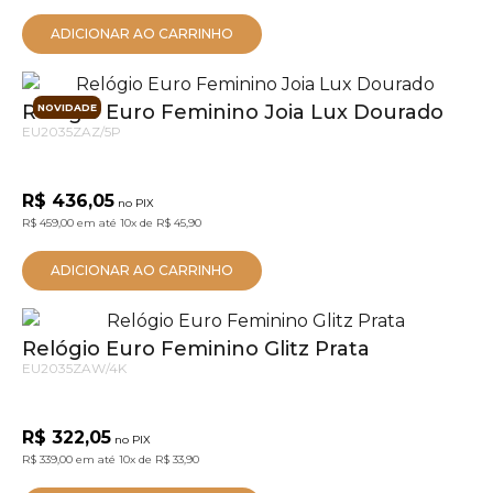
ADICIONAR AO CARRINHO
Relógio Euro Feminino Joia Lux Dourado
NOVIDADE
EU2035ZAZ/5P
R$ 436,05
no PIX
R$ 459,00
em até
10x
de
R$ 45,90
ADICIONAR AO CARRINHO
Relógio Euro Feminino Glitz Prata
EU2035ZAW/4K
R$ 322,05
no PIX
R$ 339,00
em até
10x
de
R$ 33,90