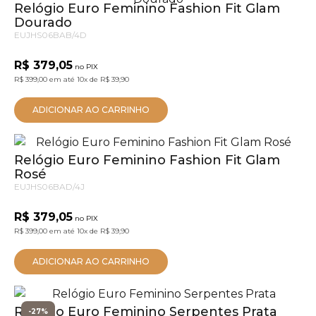
Relógio Euro Feminino Fashion Fit Glam
Dourado
EUJHS06BAB/4D
R$ 379,05
no PIX
R$ 399,00
em até
10x
de
R$ 39,90
ADICIONAR AO CARRINHO
Relógio Euro Feminino Fashion Fit Glam
Rosé
EUJHS06BAD/4J
R$ 379,05
no PIX
R$ 399,00
em até
10x
de
R$ 39,90
ADICIONAR AO CARRINHO
Relógio Euro Feminino Serpentes Prata
-27%