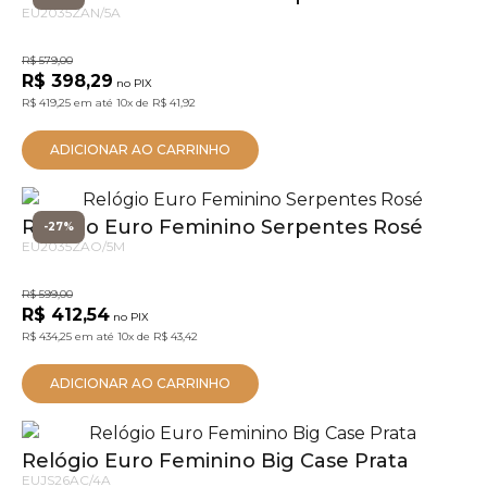
EU2035ZAN/5A
R$ 579,00
R$ 398,29
no PIX
R$ 419,25
em até
10x
de
R$ 41,92
ADICIONAR AO CARRINHO
Relógio Euro Feminino Serpentes Rosé
-27%
EU2035ZAO/5M
R$ 599,00
R$ 412,54
no PIX
R$ 434,25
em até
10x
de
R$ 43,42
ADICIONAR AO CARRINHO
Relógio Euro Feminino Big Case Prata
EUJS26AC/4A