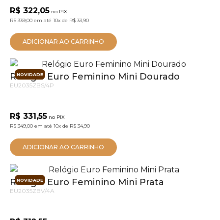
R$ 322,05
no PIX
R$ 339,00
em até
10x
de
R$ 33,90
ADICIONAR AO CARRINHO
Relógio Euro Feminino Mini Dourado
NOVIDADE
EU2035ZBS/4P
R$ 331,55
no PIX
R$ 349,00
em até
10x
de
R$ 34,90
ADICIONAR AO CARRINHO
Relógio Euro Feminino Mini Prata
NOVIDADE
EU2035ZBV/4A