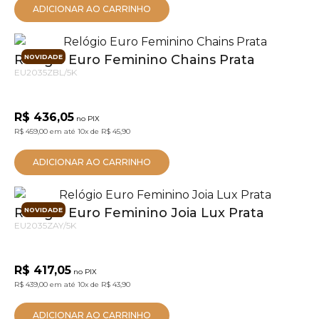
ADICIONAR AO CARRINHO
Relógio Euro Feminino Chains Prata
NOVIDADE
EU2035ZBL/5K
R$ 436,05
no PIX
R$ 459,00
em até
10x
de
R$ 45,90
ADICIONAR AO CARRINHO
Relógio Euro Feminino Joia Lux Prata
NOVIDADE
EU2035ZAY/5K
R$ 417,05
no PIX
R$ 439,00
em até
10x
de
R$ 43,90
ADICIONAR AO CARRINHO