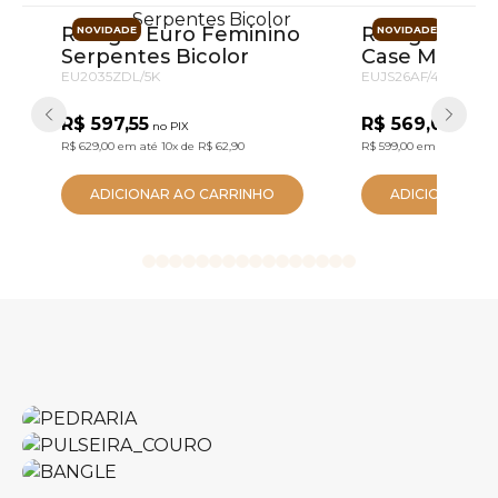
Relógio Euro Feminino
Relógio Euro
NOVIDADE
NOVIDADE
Serpentes Bicolor
Case Marro
EU2035ZDL/5K
EUJS26AF/4M
R$ 597,55
R$ 569,05
no PIX
no PIX
R$ 629,00
em até
10x
de
R$ 62,90
R$ 599,00
em até
10x
de
ADICIONAR AO CARRINHO
ADICIONAR AO