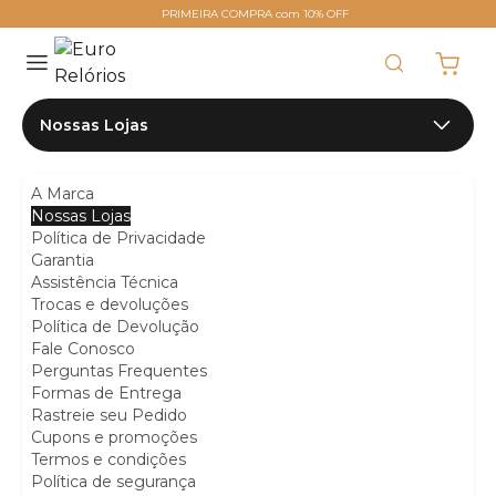
PRIMEIRA COMPRA com 10% OFF
Nossas Lojas
Nossas Lojas
A Marca
Nossas Lojas
Política de Privacidade
Descubra onde tem uma Euro mais perto de você.
Garantia
Assistência Técnica
Trocas e devoluções
Política de Devolução
Fale Conosco
Perguntas Frequentes
Formas de Entrega
Rastreie seu Pedido
Cupons e promoções
Termos e condições
Política de segurança