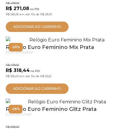
R$ 439,00
R$ 271,08
no PIX
R$ 285,35
em até
10x
de
R$ 28,53
ADICIONAR AO CARRINHO
Relógio Euro Feminino Mix Prata
-20%
EU2035YYN/K4K
R$ 419,00
R$ 318,44
no PIX
R$ 335,20
em até
10x
de
R$ 33,52
ADICIONAR AO CARRINHO
Relógio Euro Feminino Glitz Prata
-26%
EU2036YUT/4K
R$ 399,00