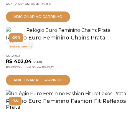
R$ 311,20
em até
10x
de
R$ 31,12
ADICIONAR AO CARRINHO
Relógio Euro Feminino Chains Prata
-20%
EU2035YUO/4K
FRETE GRÁTIS
R$ 529,00
R$ 402,04
no PIX
R$ 423,20
em até
10x
de
R$ 42,32
ADICIONAR AO CARRINHO
Relógio Euro Feminino Fashion Fit Reflexos
-7.%
Prata
EUDS8054AG/4K
R$ 388,00
R$ 341,05
no PIX
R$ 359,00
em até
10x
de
R$ 35,90