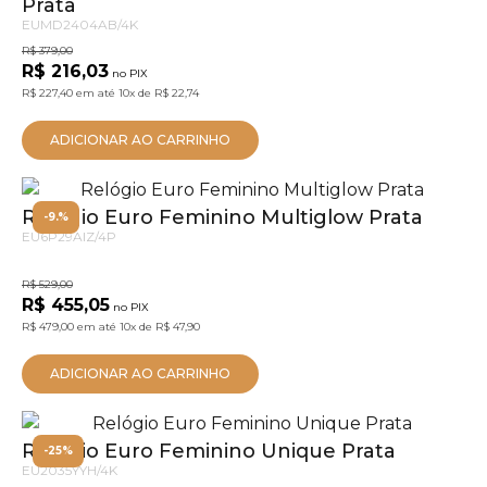
Prata
EUMD2404AB/4K
R$ 379,00
R$ 216,03
no PIX
R$ 227,40
em até
10x
de
R$ 22,74
ADICIONAR AO CARRINHO
Relógio Euro Feminino Multiglow Prata
-9.%
EU6P29AIZ/4P
R$ 529,00
R$ 455,05
no PIX
R$ 479,00
em até
10x
de
R$ 47,90
ADICIONAR AO CARRINHO
Relógio Euro Feminino Unique Prata
-25%
EU2035YYH/4K