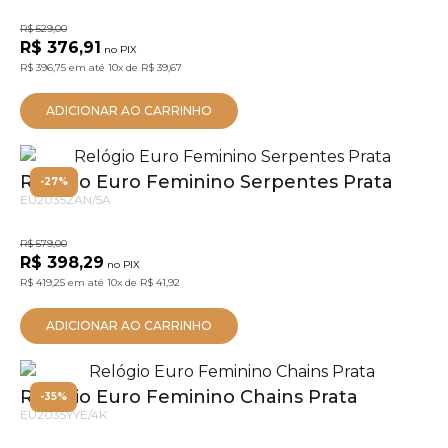
R$ 529,00
R$ 376,91
no PIX
R$ 396,75
em até
10x
de
R$ 39,67
ADICIONAR AO CARRINHO
Relógio Euro Feminino Serpentes Prata
-27%
EU2035ZAN/5A
R$ 579,00
R$ 398,29
no PIX
R$ 419,25
em até
10x
de
R$ 41,92
ADICIONAR AO CARRINHO
Relógio Euro Feminino Chains Prata
-35%
EU2035YYE/4K