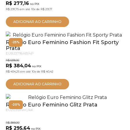
R$ 277,16
no PIX
R$ 291,75
em até
10x
de
R$ 29,17
ADICIONAR AO CARRINHO
Relógio Euro Feminino Fashion Fit Sporty
-25%
Prata
EUBJ3718AB/4P
R$ 539,00
R$ 384,04
no PIX
R$ 404,25
em até
10x
de
R$ 40,42
ADICIONAR AO CARRINHO
Relógio Euro Feminino Glitz Prata
-20%
EU2035YWC/4K
R$ 389,00
R$ 295,64
no PIX