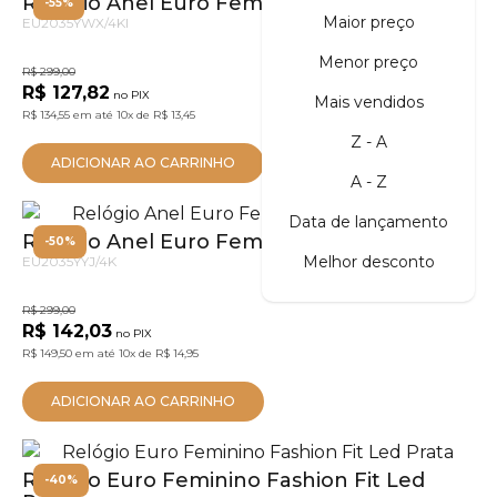
Relógio Anel Euro Feminino Unique Prata
-55%
Maior preço
EU2035YWX/4KI
Menor preço
R$ 299,00
R$ 127,82
no PIX
Mais vendidos
R$ 134,55
em até
10x
de
R$ 13,45
Z - A
ADICIONAR AO CARRINHO
A - Z
Data de lançamento
Relógio Anel Euro Feminino Unique Prata
-50%
Melhor desconto
EU2035YYJ/4K
R$ 299,00
R$ 142,03
no PIX
R$ 149,50
em até
10x
de
R$ 14,95
ADICIONAR AO CARRINHO
Relógio Euro Feminino Fashion Fit Led
-40%