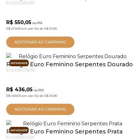
EU2035ZBO/5P
R$ 550,05
no PIX
R$ 579,00
em até
10x
de
R$ 57,90
ADICIONAR AO CARRINHO
Relógio Euro Feminino Serpentes Dourado
NOVIDADE
EU2035ZCQ/5D
R$ 436,05
no PIX
R$ 459,00
em até
10x
de
R$ 45,90
ADICIONAR AO CARRINHO
Relógio Euro Feminino Serpentes Prata
NOVIDADE
EU2035ZDJ/5A