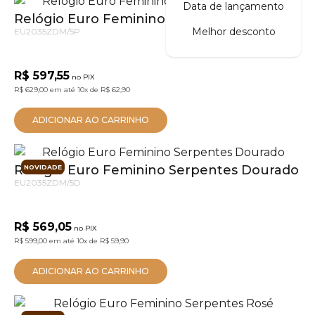
Data de lançamento
Relógio Euro Feminino Serpentes Dourado
Melhor desconto
EU2035ZDM/5P
R$ 597,55
no PIX
R$ 629,00
em até
10x
de
R$ 62,90
ADICIONAR AO CARRINHO
Relógio Euro Feminino Serpentes Dourado
NOVIDADE
EU2035ZDM/5D
R$ 569,05
no PIX
R$ 599,00
em até
10x
de
R$ 59,90
ADICIONAR AO CARRINHO