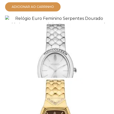
ADICIONAR AO CARRINHO
Relógio Euro Feminino Serpentes Dourado
EU2035ZAM/5P
R$ 569,05
no PIX
R$ 599,00
em até
10x
de
R$ 59,90
ADICIONAR AO CARRINHO
Relógio Euro Feminino Serpentes Prata
EU2035ZAE/4K
R$ 436,05
no PIX
R$ 459,00
em até
10x
de
R$ 45,90