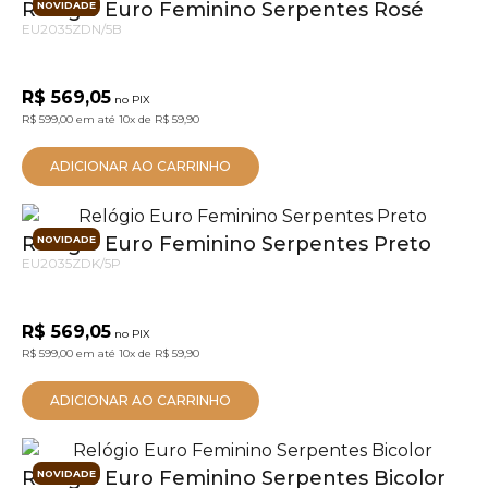
Relógio Euro Feminino Serpentes Rosé
NOVIDADE
EU2035ZDN/5B
R$ 569,05
no PIX
R$ 599,00
em até
10x
de
R$ 59,90
ADICIONAR AO CARRINHO
Relógio Euro Feminino Serpentes Preto
NOVIDADE
EU2035ZDK/5P
R$ 569,05
no PIX
R$ 599,00
em até
10x
de
R$ 59,90
ADICIONAR AO CARRINHO
Relógio Euro Feminino Serpentes Bicolor
NOVIDADE