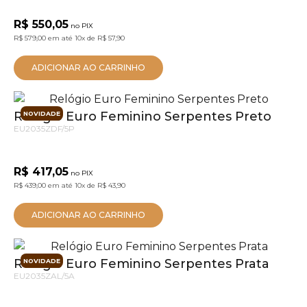
R$ 550,05
no PIX
R$ 579,00
em até
10x
de
R$ 57,90
ADICIONAR AO CARRINHO
Relógio Euro Feminino Serpentes Preto
NOVIDADE
EU2035ZDF/5P
R$ 417,05
no PIX
R$ 439,00
em até
10x
de
R$ 43,90
ADICIONAR AO CARRINHO
Relógio Euro Feminino Serpentes Prata
NOVIDADE
EU2035ZAL/5A