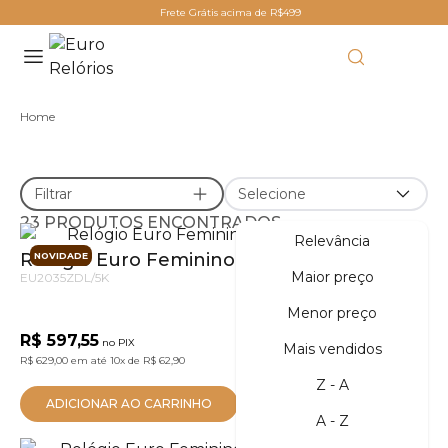
Frete Grátis acima de R$499
Home
Filtrar
Selecione
23 PRODUTOS ENCONTRADOS
Relevância
Relógio Euro Feminino Serpentes Bicolor
NOVIDADE
Maior preço
EU2035ZDL/5K
Menor preço
R$ 597,55
no PIX
Mais vendidos
R$ 629,00
em até
10x
de
R$ 62,90
Z - A
ADICIONAR AO CARRINHO
A - Z