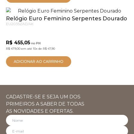
Relógio Euro Feminino Serpentes Dourado
EU2035ZAD/4K
R$ 455,05
no PIX
R$ 479,00
em até
10x
de
R$ 47,90
ADICIONAR AO CARRINHO
CADASTRE-SE E SEJA UM DOS
PRIMEIROS A SABER DE TODAS
AS NOVIDADES E OFERTAS.