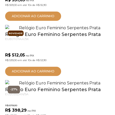
no PIX
R$ 559,00
em até
10x
de
R$ 55,90
ADICIONAR AO CARRINHO
Relógio Euro Feminino Serpentes Prata
NOVIDADE
EUBJT011AA/5K
R$ 512,05
no PIX
R$ 539,00
em até
10x
de
R$ 53,90
ADICIONAR AO CARRINHO
Relógio Euro Feminino Serpentes Prata
-27%
EU2035ZAN/5A
R$ 579,00
R$ 398,29
no PIX