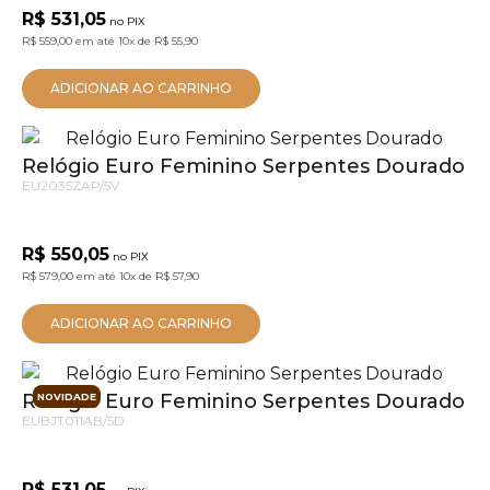
R$ 531,05
no PIX
R$ 559,00
em até
10x
de
R$ 55,90
ADICIONAR AO CARRINHO
Relógio Euro Feminino Serpentes Dourado
EU2035ZAP/5V
R$ 550,05
no PIX
R$ 579,00
em até
10x
de
R$ 57,90
ADICIONAR AO CARRINHO
Relógio Euro Feminino Serpentes Dourado
NOVIDADE
EUBJT011AB/5D
R$ 531,05