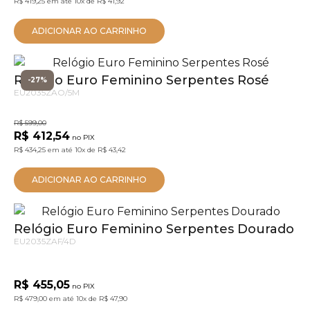
R$ 419,25
em até
10x
de
R$ 41,92
ADICIONAR AO CARRINHO
Relógio Euro Feminino Serpentes Rosé
-27%
EU2035ZAO/5M
R$ 599,00
R$ 412,54
no PIX
R$ 434,25
em até
10x
de
R$ 43,42
ADICIONAR AO CARRINHO
Relógio Euro Feminino Serpentes Dourado
EU2035ZAF/4D
R$ 455,05
no PIX
R$ 479,00
em até
10x
de
R$ 47,90