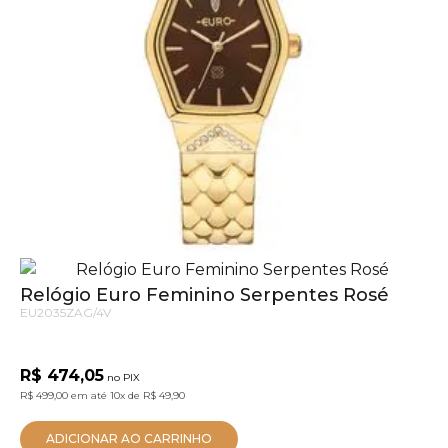
ADICIONAR AO CARRINHO
Relógio Euro Feminino Serpentes Dourado
EU2035ZAD/4M
R$ 455,05
no PIX
R$ 479,00
em até
10x
de
R$ 47,90
ADICIONAR AO CARRINHO
Relógio Euro Feminino Serpentes Rosé
EU2035ZAG/4V
R$ 474,05
no PIX
R$ 499,00
em até
10x
de
R$ 49,90
ADICIONAR AO CARRINHO