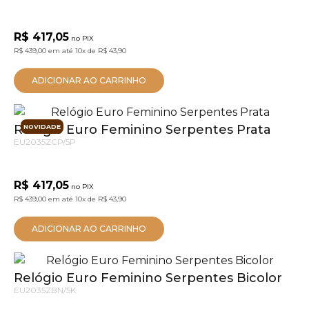
R$ 417,05
no PIX
R$ 439,00
em até
10x
de
R$ 43,90
ADICIONAR AO CARRINHO
Relógio Euro Feminino Serpentes Prata
NOVIDADE
EU2035ZCP/5P
R$ 417,05
no PIX
R$ 439,00
em até
10x
de
R$ 43,90
ADICIONAR AO CARRINHO
Relógio Euro Feminino Serpentes Bicolor
EU2035ZBN/5K