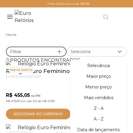
Frete Grátis acima de R$499
Home
Filtrar
Selecione
2 PRODUTOS ENCONTRADOS
Relevância
Relógio Euro Feminino Multiglow Dourado
FRETE GRÁTIS
Maior preço
EU6P29AHCBPS/4P
Menor preço
R$ 455,05
no PIX
Mais vendidos
R$ 479,00
em até
10x
de
R$ 47,90
Z - A
ADICIONAR AO CARRINHO
A - Z
Data de lançamento