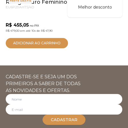
Relógio Euro Feminino Multiglow Dourado
FRETE GRÁTIS
Melhor desconto
EU6P29AHTS/4D
R$ 455,05
no PIX
R$ 479,00
em até
10x
de
R$ 47,90
ADICIONAR AO CARRINHO
CADASTRE-SE E SEJA UM DOS
PRIMEIROS A SABER DE TODAS
AS NOVIDADES E OFERTAS.
CADASTRAR