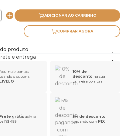
ADICIONAR AO CARRINHO
COMPRAR AGORA
 do produto
frete e entrega
Acumule pontos
10% de
usando o cupom:
desconto
na sua
LIVELO
primeira compra
Frete grátis
acima
5% de desconto
de R$ 499
pagando com
PIX