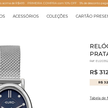
is acima de R$499
PRIMEIRA COMPRA com 10% OFF
5% de desconto pag
OS
ACESSÓRIOS
COLEÇÕES
CARTÃO PRESE
RELÓ
PRATA
Ref: EU2035
R$ 31
R$ 3
Tabela de