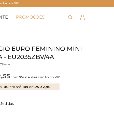
ando com PIX
NTE
PROMOÇÕES
GIO EURO FEMININO MINI
 - EU2035ZBV/4A
ZBV/4A
2,55
com
5% de desconto
no PIX
29,00
em até
10x
de
R$ 32,90
 Medidas