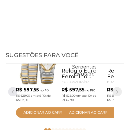
SUGESTÕES PARA VOCÊ
Relógio Euro
Relógio Euro
Relógio
Feminino
Feminino
Feminin
Serpentes
Serpentes
Serpent
EU2035ZDL/5K
EU2035ZDM/5P
EU2035ZDM
Bicolor
Dourado
Dourad
R$ 597,55
R$ 597,55
R$ 569,0
no PIX
no PIX
R$ 629,00
em até
10x
de
R$ 629,00
em até
10x
de
R$ 599,00
em a
R$ 62,90
R$ 62,90
R$ 59,90
ADICIONAR AO CARRINHO
ADICIONAR AO CARRINHO
ADICIO