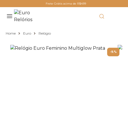
Frete Grátis acima de R$499
Home
Euro
Relógio
-9.%