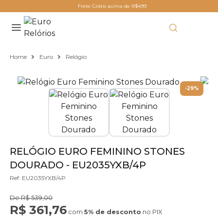
Frete Grátis acima de R$499
Home
Euro
Relógio
-29%
RELÓGIO EURO FEMININO STONES
DOURADO - EU2035YXB/4P
Ref: EU2035YXB/4P
De R$ 539,00
R$ 361,76
com
5% de desconto
no PIX