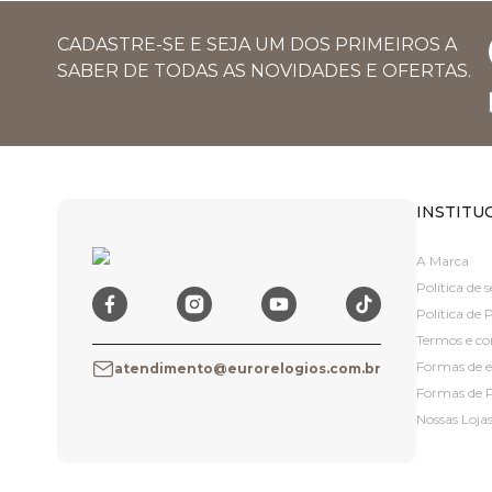
CADASTRE-SE E SEJA UM DOS PRIMEIROS A
SABER DE TODAS AS NOVIDADES E OFERTAS.
INSTITU
A Marca
Política de
Política de 
Termos e co
Formas de 
atendimento@eurorelogios.com.br
Formas de
Nossas Loja