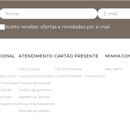
Aceito receber ofertas e novidades por e-mail
CIONAL
ATENDIMENTO
CARTÃO PRESENTE
MINHA CO
Fale Conosco
Cartão Presente
Meu perfil
 segurança
Cupons e promoções
Cartão Presente - Corporativo
Privacidade
Trocas e devoluções
ndições
Política de garantia
entrega
Assistência Técnica
 Pagamento
Perguntas frequentes
s
Rastreie seu pedido