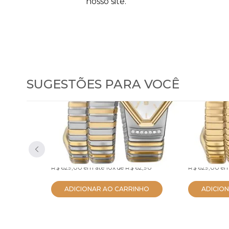
nosso site.
SUGESTÕES PARA VOCÊ
Relógio Euro Feminino
Relógio
Serpentes Bicolor
Serpent
EU2035ZDL/5K
EU2035ZDM/
R$ 597,55
R$ 597,55
no PIX
R$ 629,00
em até
10x
de
R$ 62,90
R$ 629,00
em
ADICIONAR AO CARRINHO
ADICIO