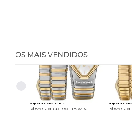
OS MAIS VENDIDOS
Relógio Euro Feminino
Relógio
Serpentes Bicolor
Serpent
EU2035ZDL/5K
EU2035ZDM/
Com design único inspirado nas serpentes, a Coleção Serpentes traz pulseiras em aço marcantes. Um acessório cheio de personalidade para transformar o look com atitude. Modelo em banho bicolor prata e dourado.
R$ 597,55
R$ 597,55
no PIX
R$ 629,00
em até
10x
de
R$ 62,90
R$ 629,00
em