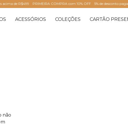
is acima de R$499
PRIMEIRA COMPRA com 10% OFF
5% de desconto pag
OS
ACESSÓRIOS
COLEÇÕES
CARTÃO PRESE
o não
 em