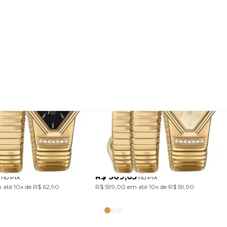
 Euro Feminino
Relógio Euro Feminino
es Dourado
Serpentes Dourado
5P
EU2035ZDM/5D
Com design único inspirado nas serpentes, a Coleção Serpentes traz pulseiras em aço marcantes. Um acessório cheio de personalidade para transformar o look com atitude. Modelo em banho dourado com mostrador preto.
Um relógio para quem gosta de presença e personalidade. Com pulseira em formato de serpente e caixa d
R$ 569,05
no PIX
no PIX
 até
10x
de
R$ 62,90
R$ 599,00
em até
10x
de
R$ 59,90