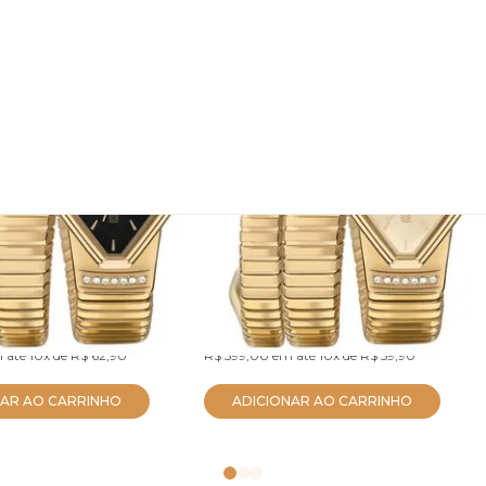
 Euro Feminino
Relógio Euro Feminino
es Dourado
Serpentes Dourado
5P
EU2035ZDM/5D
R$ 569,05
no PIX
no PIX
 até
10x
de
R$ 62,90
R$ 599,00
em até
10x
de
R$ 59,90
NAR AO CARRINHO
ADICIONAR AO CARRINHO