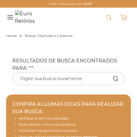
Frete Grátis acima de R$499
Home
Bolsas, Mochilas e Carteiras
RESULTADOS DE BUSCA ENCONTRADOS
PARA: ""
CONFIRA ALGUMAS DICAS PARA REALIZAR
SUA BUSCA:
Verifique os termos digitados.
Tente utilizar uma única palavra.
Utilize termos genéricos na busca.
Procure utilizar sinônimos ao termo desejado.