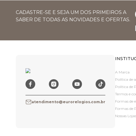
CADASTRE-SE E SEJA UM DOS PRIMEIROS A
SABER DE TODAS AS NOVIDADES E OFERTAS.
INSTITU
A Marca
Política de
Política de 
Termos e co
Formas de 
atendimento@eurorelogios.com.br
Formas de
Nossas Loja