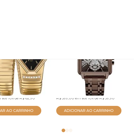
 Euro Feminino
Relógio Euro Unissex Big
es Dourado
Case Marrom
5P
EUJS26AF/4M
R$ 569,05
no PIX
no PIX
 até
10x
de
R$ 62,90
R$ 599,00
em até
10x
de
R$ 59,90
NAR AO CARRINHO
ADICIONAR AO CARRINHO