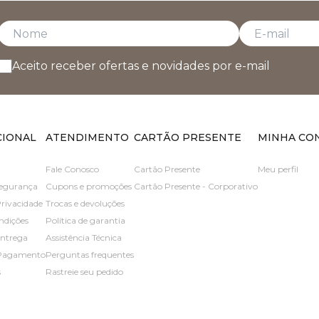
Aceito receber ofertas e novidades por e-mail
CIONAL
ATENDIMENTO
CARTÃO PRESENTE
MINHA CO
Fale Conosco
Cartão Presente
Meu perfil
 segurança
Cupons e promoções
Cartão Presente - Corporativo
Privacidade
Trocas e devoluções
ndições
Política de garantia
entrega
Assistência Técnica
 Pagamento
Perguntas frequentes
s
Rastreie seu pedido