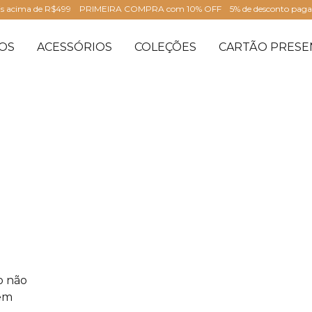
is acima de R$499
PRIMEIRA COMPRA com 10% OFF
5% de desconto pag
OS
ACESSÓRIOS
COLEÇÕES
CARTÃO PRESE
o não
 em