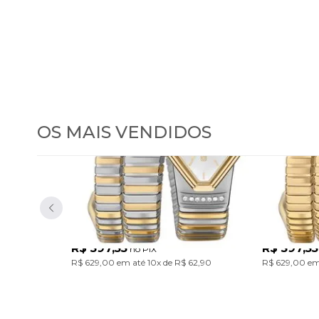
OS MAIS VENDIDOS
Relógio Euro Feminino
Relógio
Serpentes Bicolor
Serpent
EU2035ZDL/5K
EU2035ZDM/
Com design único inspirado nas serpentes, a Coleção Serpentes traz pulseiras em aço marcantes. Um acessório cheio de personalidade para transformar o look com atitude. Modelo em banho bicolor prata e dourado.
R$ 597,55
R$ 597,55
no PIX
R$ 629,00
em até
10x
de
R$ 62,90
R$ 629,00
em