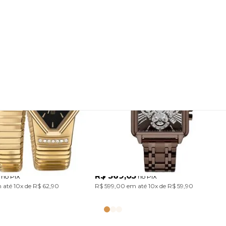
 Euro Feminino
Relógio Euro Unissex Big
es Dourado
Case Marrom
5P
EUJS26AF/4M
Com design único inspirado nas serpentes, a Coleção Serpentes traz pulseiras em aço marcantes. Um acessório cheio de personalidade para transformar o look com atitude. Modelo em banho dourado com mostrador preto.
Com caixa robusta, modelo cronógrafo e numeração romana, a Big Case traduz um visual con
R$ 569,05
no PIX
no PIX
 até
10x
de
R$ 62,90
R$ 599,00
em até
10x
de
R$ 59,90