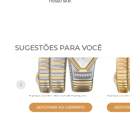
nosso site.
SUGESTÕES PARA VOCÊ
Relógio Euro Feminino
Relógio
Serpentes Bicolor
Serpent
EU2035ZDL/5K
EU2035ZDM/
R$ 597,55
R$ 597,55
no PIX
R$ 629,00
em até
10x
de
R$ 62,90
R$ 629,00
em
ADICIONAR AO CARRINHO
ADICIO