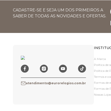
CADASTRE-SE E SEJA UM DOS PRIMEIROS A
SABER DE TODAS AS NOVIDADES E OFERTAS.
INSTITU
A Marca
Política de
Política de 
Termos e co
Formas de 
atendimento@eurorelogios.com.br
Formas de
Nossas Loja