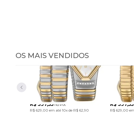
OS MAIS VENDIDOS
Relógio Euro Feminino
Relógio
Serpentes Bicolor
Serpent
EU2035ZDL/5K
EU2035ZDM/
Com design único inspirado nas serpentes, a Coleção Serpentes traz pulseiras em aço marcantes. Um acessório cheio de personalidade para transformar o look com atitude. Modelo em banho bicolor prata e dourado.
R$ 597,55
R$ 597,55
no PIX
R$ 629,00
em até
10x
de
R$ 62,90
R$ 629,00
em