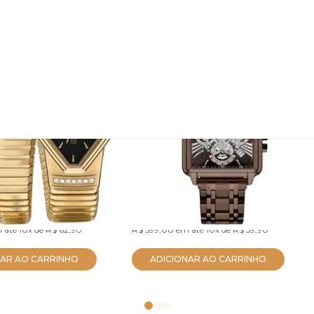
 Euro Feminino
Relógio Euro Unissex Big
es Dourado
Case Marrom
5P
EUJS26AF/4M
R$ 569,05
no PIX
no PIX
 até
10x
de
R$ 62,90
R$ 599,00
em até
10x
de
R$ 59,90
NAR AO CARRINHO
ADICIONAR AO CARRINHO