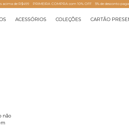
is acima de R$499
PRIMEIRA COMPRA com 10% OFF
5% de desconto pag
OS
ACESSÓRIOS
COLEÇÕES
CARTÃO PRESE
o não
 em