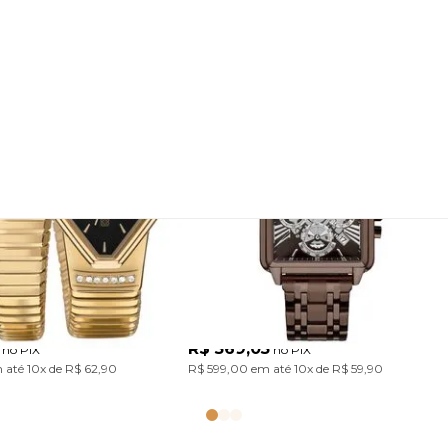
 Euro Feminino
Relógio Euro Unissex Big
es Dourado
Case Marrom
5P
EUJS26AF/4M
Com design único inspirado nas serpentes, a Coleção Serpentes traz pulseiras em aço marcantes. Um acessório cheio de personalidade para transformar o look com atitude. Modelo em banho dourado com mostrador preto.
Com caixa robusta, modelo cronógrafo e numeração romana, a Big Case traduz um visual con
R$ 569,05
no PIX
no PIX
 até
10x
de
R$ 62,90
R$ 599,00
em até
10x
de
R$ 59,90