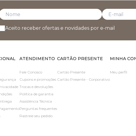
Aceito receber ofertas e novidades por e-mail
CIONAL
ATENDIMENTO
CARTÃO PRESENTE
MINHA CO
Fale Conosco
Cartão Presente
Meu perfil
 segurança
Cupons e promoções
Cartão Presente - Corporativo
Privacidade
Trocas e devoluções
ndições
Política de garantia
entrega
Assistência Técnica
 Pagamento
Perguntas frequentes
s
Rastreie seu pedido