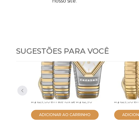
nosso site.
SUGESTÕES PARA VOCÊ
Relógio Euro Feminino
Relógio
Serpentes Bicolor
Serpent
EU2035ZDL/5K
EU2035ZDM/
R$ 597,55
R$ 597,55
no PIX
R$ 629,00
em até
10x
de
R$ 62,90
R$ 629,00
em
ADICIONAR AO CARRINHO
ADICIO