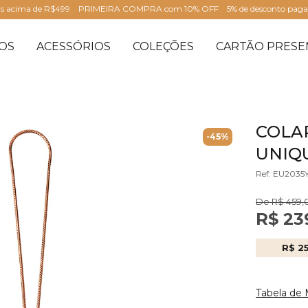
is acima de R$499
PRIMEIRA COMPRA com 10% OFF
5% de desconto pag
OS
ACESSÓRIOS
COLEÇÕES
CARTÃO PRESE
COLA
-45%
UNIQU
Ref: EU2035
De R$ 459,
R$ 23
R$ 2
Tabela de