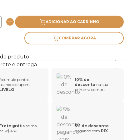
ADICIONAR AO CARRINHO
COMPRAR AGORA
 do produto
frete e entrega
Acumule pontos
10% de
usando o cupom:
desconto
na sua
LIVELO
primeira compra
Frete grátis
acima
5% de desconto
de R$ 450
pagando com
PIX