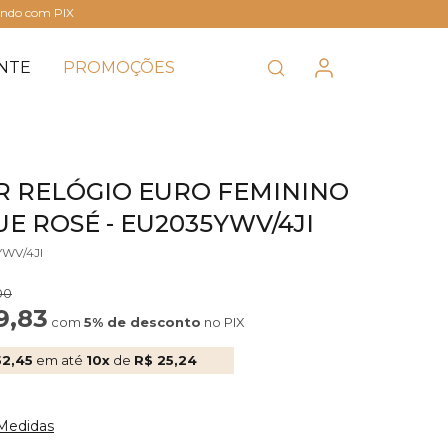
ando com PIX
NTE
PROMOÇÕES
R RELÓGIO EURO FEMININO
E ROSÉ - EU2035YWV/4JI
YWV/4JI
00
9,83
com
5% de desconto
no PIX
52,45
em até
10x
de
R$ 25,24
 Medidas