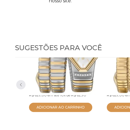
nosso site.
SUGESTÕES PARA VOCÊ
Relógio Euro Feminino
Relógio
Serpentes Bicolor
Serpent
EU2035ZDL/5K
EU2035ZDM/
R$ 597,55
R$ 597,55
no PIX
R$ 629,00
em até
10x
de
R$ 62,90
R$ 629,00
em
ADICIONAR AO CARRINHO
ADICIO