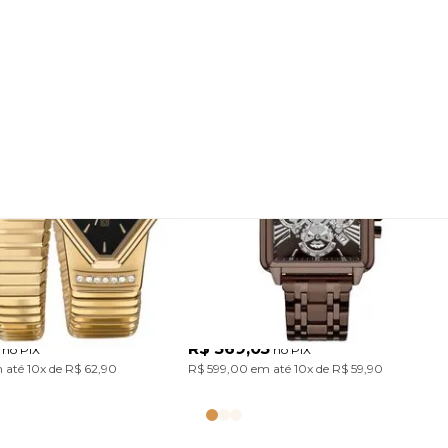
 Euro Feminino
Relógio Euro Unissex Big
es Dourado
Case Marrom
5P
EUJS26AF/4M
Com design único inspirado nas serpentes, a Coleção Serpentes traz pulseiras em aço marcantes. Um acessório cheio de personalidade para transformar o look com atitude. Modelo em banho dourado com mostrador preto.
Com caixa robusta, modelo cronógrafo e numeração romana, a Big Case traduz um visual con
R$ 569,05
no PIX
no PIX
 até
10x
de
R$ 62,90
R$ 599,00
em até
10x
de
R$ 59,90