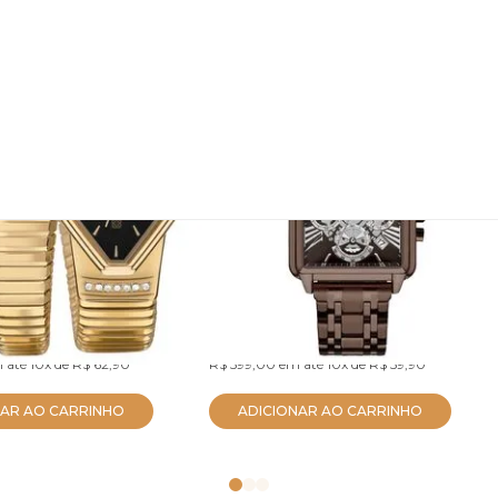
 Euro Feminino
Relógio Euro Unissex Big
es Dourado
Case Marrom
5P
EUJS26AF/4M
R$ 569,05
no PIX
no PIX
 até
10x
de
R$ 62,90
R$ 599,00
em até
10x
de
R$ 59,90
NAR AO CARRINHO
ADICIONAR AO CARRINHO