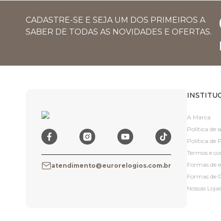
CADASTRE-SE E SEJA UM DOS PRIMEIROS A
SABER DE TODAS AS NOVIDADES E OFERTAS.
INSTITU
A Marca
Política de
Política de 
Termos e co
Formas de 
atendimento@eurorelogios.com.br
Formas de
Nossas Loja