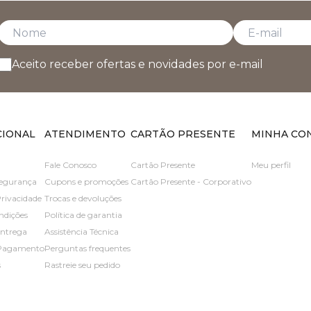
Aceito receber ofertas e novidades por e-mail
CIONAL
ATENDIMENTO
CARTÃO PRESENTE
MINHA CO
Fale Conosco
Cartão Presente
Meu perfil
 segurança
Cupons e promoções
Cartão Presente - Corporativo
Privacidade
Trocas e devoluções
ndições
Política de garantia
entrega
Assistência Técnica
 Pagamento
Perguntas frequentes
s
Rastreie seu pedido