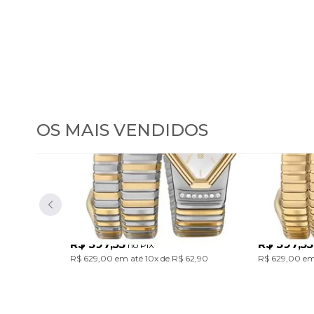
OS MAIS VENDIDOS
Relógio Euro Feminino
Relógio
Serpentes Bicolor
Serpent
EU2035ZDL/5K
EU2035ZDM/
Com design único inspirado nas serpentes, a Coleção Serpentes traz pulseiras em aço marcantes. Um acessório cheio de personalidade para transformar o look com atitude. Modelo em banho bicolor prata e dourado.
R$ 597,55
R$ 597,55
no PIX
R$ 629,00
em até
10x
de
R$ 62,90
R$ 629,00
em