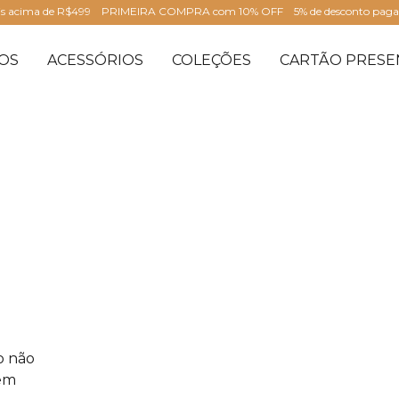
is acima de R$499
PRIMEIRA COMPRA com 10% OFF
5% de desconto pag
OS
ACESSÓRIOS
COLEÇÕES
CARTÃO PRESE
o não
 em