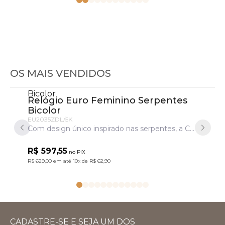
OS MAIS VENDIDOS
Relógio Euro Feminino Serpentes
Relóg
Bicolor
Dour
EU2035ZDL/5K
EU2035Z
Com design único inspirado nas serpentes, a Coleção Serpentes traz pulseiras em aço marcantes. Um acessório cheio de personalidade para transformar o look com atitude. Modelo em banho bicolor prata e dourado.
R$ 597,55
R$ 597
no PIX
R$ 629,00
em até
10x
de
R$ 62,90
R$ 629,00
e
CADASTRE-SE E SEJA UM DOS