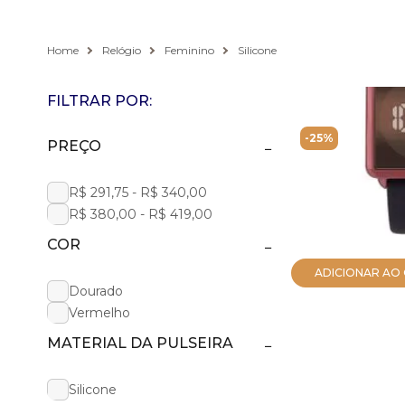
Home
Relógio
Feminino
Silicone
FILTRAR POR:
2 PRODUTOS 
Relógio Euro
-25%
PREÇO
Fit Reflexos 
EUJHS31BAQU/5P
R$ 291,75 - R$ 340,00
R$ 389,00
R$ 380,00 - R$ 419,00
R$ 277,16
no PIX
R$ 291,75
em até
10x
COR
ADICIONAR AO
Dourado
Vermelho
MATERIAL DA PULSEIRA
Silicone