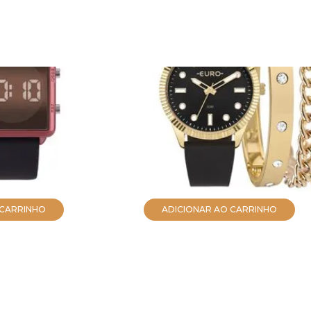
ENCONTRADOS
 Feminino Fashion
Relógio Euro Feminino M
Vermelho(A)
Dourado
EU2035YXM/K5D
R$ 398,05
no PIX
de
R$ 29,17
R$ 419,00
em até
10x
de
R$ 41,90
 CARRINHO
ADICIONAR AO CARRINHO