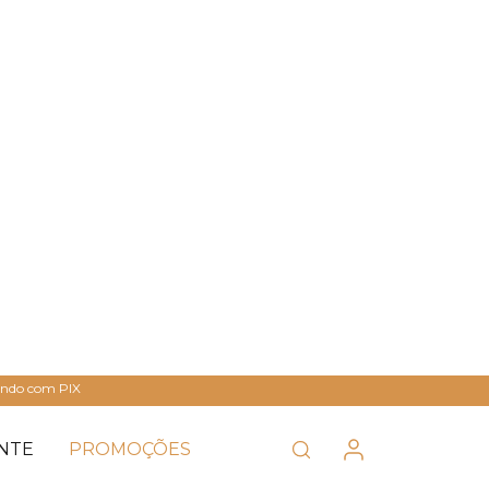
ando com PIX
NTE
PROMOÇÕES