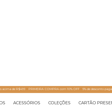
is acima de R$499
PRIMEIRA COMPRA com 10% OFF
5% de desconto pag
OS
ACESSÓRIOS
COLEÇÕES
CARTÃO PRESE