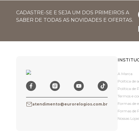
CADASTRE-SE E SEJA UM DOS PRIMEIROS A
SABER DE TODAS AS NOVIDADES E OFERTAS.
INSTITU
A Marca
Política de
Política de 
Termos e co
Formas de 
atendimento@eurorelogios.com.br
Formas de
Nossas Loja