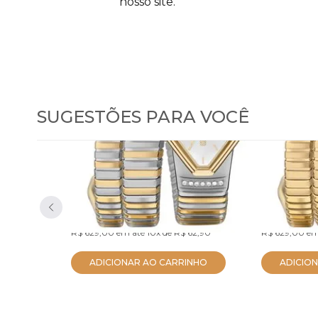
nosso site.
SUGESTÕES PARA VOCÊ
Relógio Euro Feminino
Relógio
Serpentes Bicolor
Serpent
EU2035ZDL/5K
EU2035ZDM/
R$ 597,55
R$ 597,55
no PIX
R$ 629,00
em até
10x
de
R$ 62,90
R$ 629,00
em
ADICIONAR AO CARRINHO
ADICIO