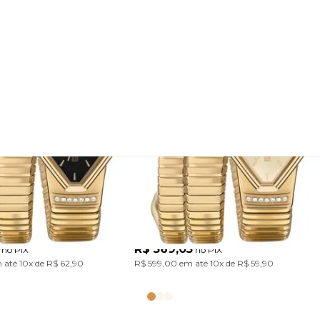
 Euro Feminino
Relógio Euro Feminino
es Dourado
Serpentes Dourado
5P
EU2035ZDM/5D
Com design único inspirado nas serpentes, a Coleção Serpentes traz pulseiras em aço marcantes. Um acessório cheio de personalidade para transformar o look com atitude. Modelo em banho dourado com mostrador preto.
Um relógio para quem gosta de presença e personalidade. Com pulseira em formato de serpente e caixa d
R$ 569,05
no PIX
no PIX
 até
10x
de
R$ 62,90
R$ 599,00
em até
10x
de
R$ 59,90