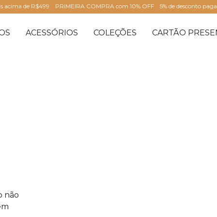
is acima de R$499
PRIMEIRA COMPRA com 10% OFF
5% de desconto pag
OS
ACESSÓRIOS
COLEÇÕES
CARTÃO PRESE
o não
 em