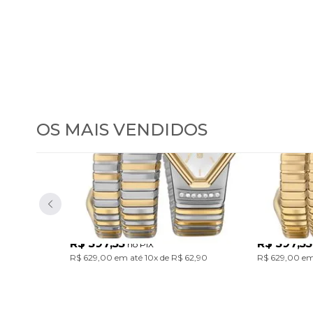
OS MAIS VENDIDOS
Relógio Euro Feminino
Relógio
Serpentes Bicolor
Serpent
EU2035ZDL/5K
EU2035ZDM/
Com design único inspirado nas serpentes, a Coleção Serpentes traz pulseiras em aço marcantes. Um acessório cheio de personalidade para transformar o look com atitude. Modelo em banho bicolor prata e dourado.
R$ 597,55
R$ 597,55
no PIX
R$ 629,00
em até
10x
de
R$ 62,90
R$ 629,00
em