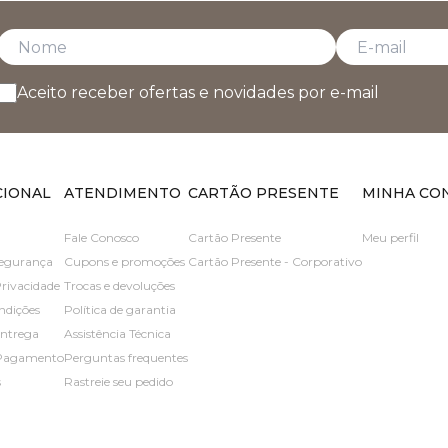
Aceito receber ofertas e novidades por e-mail
CIONAL
ATENDIMENTO
CARTÃO PRESENTE
MINHA CO
Fale Conosco
Cartão Presente
Meu perfil
 segurança
Cupons e promoções
Cartão Presente - Corporativo
Privacidade
Trocas e devoluções
ndições
Política de garantia
entrega
Assistência Técnica
 Pagamento
Perguntas frequentes
s
Rastreie seu pedido