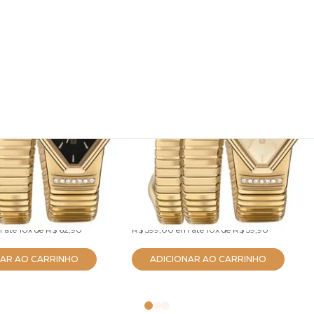
 Euro Feminino
Relógio Euro Feminino
es Dourado
Serpentes Dourado
5P
EU2035ZDM/5D
R$ 569,05
no PIX
no PIX
 até
10x
de
R$ 62,90
R$ 599,00
em até
10x
de
R$ 59,90
NAR AO CARRINHO
ADICIONAR AO CARRINHO