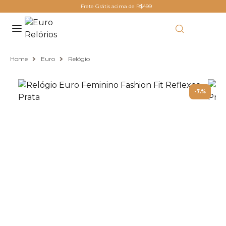
Frete Grátis acima de R$499
Home
Euro
Relógio
-7.%