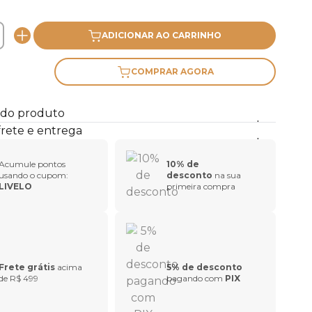
ADICIONAR AO CARRINHO
COMPRAR AGORA
 do produto
frete e entrega
Acumule pontos
10% de
usando o cupom:
desconto
na sua
LIVELO
primeira compra
Frete grátis
acima
5% de desconto
de R$ 499
pagando com
PIX