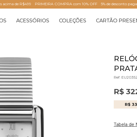
is acima de R$499
PRIMEIRA COMPRA com 10% OFF
5% de desconto pag
OS
ACESSÓRIOS
COLEÇÕES
CARTÃO PRESE
RELÓ
PRATA
Ref: EU203
R$ 32
R$ 3
Tabela de