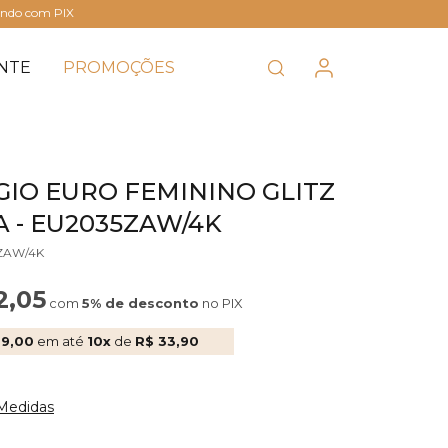
ando com PIX
NTE
PROMOÇÕES
GIO EURO FEMININO GLITZ
 - EU2035ZAW/4K
5ZAW/4K
2,05
com
5% de desconto
no PIX
39,00
em até
10x
de
R$ 33,90
 Medidas