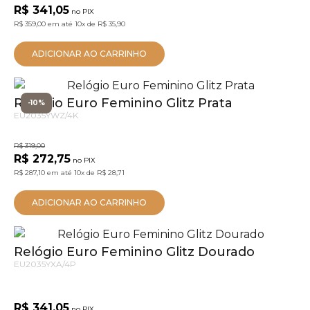
R$ 341,05
no PIX
R$ 359,00
em até
10x
de
R$ 35,90
ADICIONAR AO CARRINHO
Relógio Euro Feminino Glitz Prata
-10%
EU2035YWZ/4K
R$ 319,00
R$ 272,75
no PIX
R$ 287,10
em até
10x
de
R$ 28,71
ADICIONAR AO CARRINHO
Relógio Euro Feminino Glitz Dourado
EU2035YXA/4P
R$ 341,05
no PIX