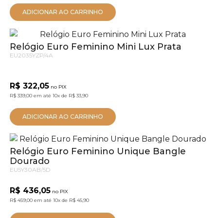
ADICIONAR AO CARRINHO
Relógio Euro Feminino Mini Lux Prata
EU2035YZP/4A
R$ 322,05
no PIX
R$ 339,00
em até
10x
de
R$ 33,90
ADICIONAR AO CARRINHO
Relógio Euro Feminino Unique Bangle
Dourado
EU5Y30AB/5D
R$ 436,05
no PIX
R$ 459,00
em até
10x
de
R$ 45,90