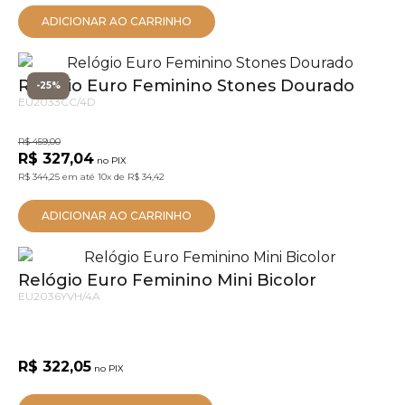
ADICIONAR AO CARRINHO
Relógio Euro Feminino Stones Dourado
-25%
EU2033CC/4D
R$ 459,00
R$ 327,04
no PIX
R$ 344,25
em até
10x
de
R$ 34,42
ADICIONAR AO CARRINHO
Relógio Euro Feminino Mini Bicolor
EU2036YVH/4A
R$ 322,05
no PIX