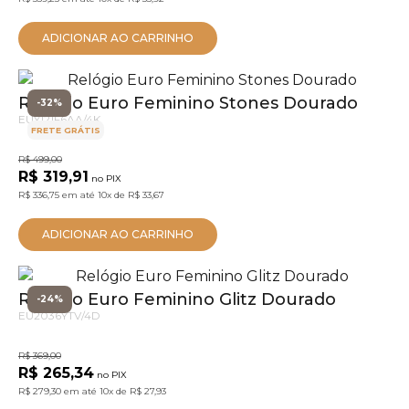
ADICIONAR AO CARRINHO
Relógio Euro Feminino Stones Dourado
-32%
EUY121F6AA/4K
FRETE GRÁTIS
R$ 499,00
R$ 319,91
no PIX
R$ 336,75
em até
10x
de
R$ 33,67
ADICIONAR AO CARRINHO
Relógio Euro Feminino Glitz Dourado
-24%
EU2036YTV/4D
R$ 369,00
R$ 265,34
no PIX
R$ 279,30
em até
10x
de
R$ 27,93