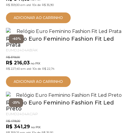
R$ 359,00
em até
10x
de
R$ 35,90
ADICIONAR AO CARRINHO
Relógio Euro Feminino Fashion Fit Led
-40%
Prata
EUMD2404AB/4K
R$ 379,00
R$ 216,03
no PIX
R$ 227,40
em até
10x
de
R$ 22,74
ADICIONAR AO CARRINHO
Relógio Euro Feminino Fashion Fit Led
-25%
Preto
EUMD2404AC/4P
R$ 479,00
R$ 341,29
no PIX
R$ 359,25
em até
10x
de
R$ 35,92