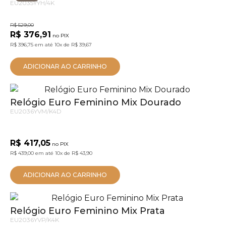
EU2035YYH/4K
R$ 529,00
R$ 376,91
no PIX
R$ 396,75
em até
10x
de
R$ 39,67
ADICIONAR AO CARRINHO
Relógio Euro Feminino Mix Dourado
EU2036YVM/K4D
R$ 417,05
no PIX
R$ 439,00
em até
10x
de
R$ 43,90
ADICIONAR AO CARRINHO
Relógio Euro Feminino Mix Prata
EU2036YVP/K4K