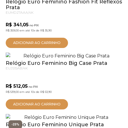
Relógio Euro Feminino Fashion Fit Reflexos
Prata
EUMD27AAA/4K
R$ 341,05
no PIX
R$ 359,00
em até
10x
de
R$ 35,90
ADICIONAR AO CARRINHO
Relógio Euro Feminino Big Case Prata
EUJS15AB/4K
R$ 512,05
no PIX
R$ 539,00
em até
10x
de
R$ 53,90
ADICIONAR AO CARRINHO
Relógio Euro Feminino Unique Prata
-25%