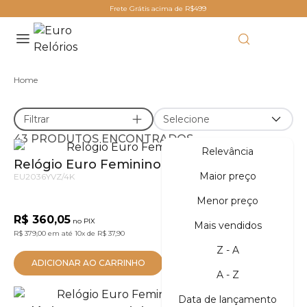
Frete Grátis acima de R$499
Home
Filtrar
Selecione
43 PRODUTOS ENCONTRADOS
Relevância
Relógio Euro Feminino Glitz Prata
Maior preço
EU2036YVZ/4K
Menor preço
R$ 360,05
no PIX
Mais vendidos
R$ 379,00
em até
10x
de
R$ 37,90
Z - A
ADICIONAR AO CARRINHO
A - Z
Data de lançamento