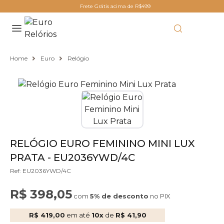
Frete Grátis acima de R$499
Home
Euro
Relógio
RELÓGIO EURO FEMININO MINI LUX
PRATA - EU2036YWD/4C
Ref: EU2036YWD/4C
R$ 398,05
com
5% de desconto
no PIX
R$ 419,00
em até
10x
de
R$ 41,90