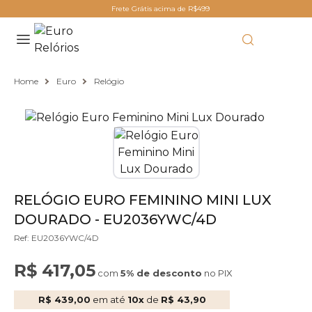
Frete Grátis acima de R$499
Home
Euro
Relógio
RELÓGIO EURO FEMININO MINI LUX
DOURADO - EU2036YWC/4D
Ref: EU2036YWC/4D
R$ 417,05
com
5% de desconto
no PIX
R$ 439,00
em até
10x
de
R$ 43,90