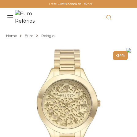
Frete Grátis acima de R$499
Home
Euro
Relógio
-24%