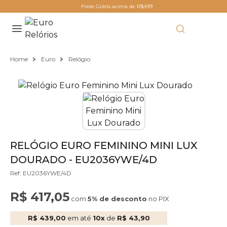
Frete Grátis acima de R$499
Home
Euro
Relógio
RELÓGIO EURO FEMININO MINI LUX
DOURADO - EU2036YWE/4D
Ref: EU2036YWE/4D
R$ 417,05
com
5% de desconto
no PIX
R$ 439,00
em até
10x
de
R$ 43,90