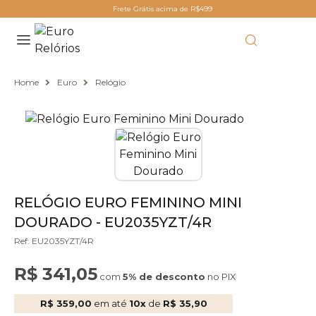
Frete Grátis acima de R$499
Home
Euro
Relógio
RELÓGIO EURO FEMININO MINI
DOURADO - EU2035YZT/4R
Ref: EU2035YZT/4R
R$ 341,05
com
5% de desconto
no PIX
R$ 359,00
em até
10x
de
R$ 35,90