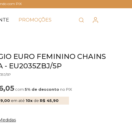
ando com PIX
NTE
PROMOÇÕES
GIO EURO FEMININO CHAINS
 - EU2035ZBJ/5P
ZBJ/5P
6,05
com
5% de desconto
no PIX
59,00
em até
10x
de
R$ 45,90
 Medidas