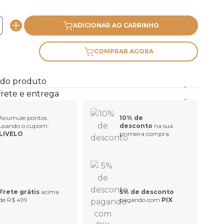
ADICIONAR AO CARRINHO
COMPRAR AGORA
 do produto
frete e entrega
Acumule pontos
10% de
usando o cupom:
desconto
na sua
LIVELO
primeira compra
Frete grátis
acima
5% de desconto
de R$ 499
pagando com
PIX