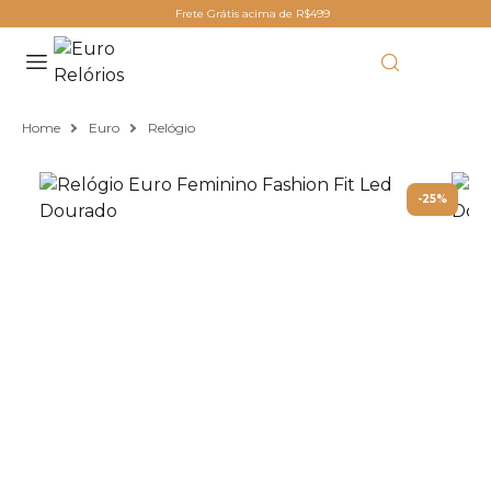
Frete Grátis acima de R$499
Home
Euro
Relógio
-25%