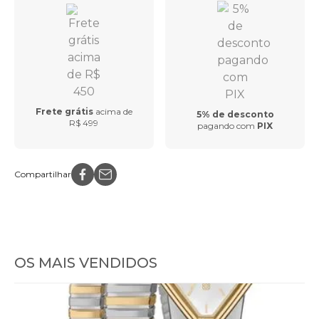
Frete grátis
acima de
5% de desconto
R$ 499
pagando com
PIX
Compartilhar
OS MAIS VENDIDOS
Relógio Euro Feminino Serpentes
Relóg
Bicolor
Dour