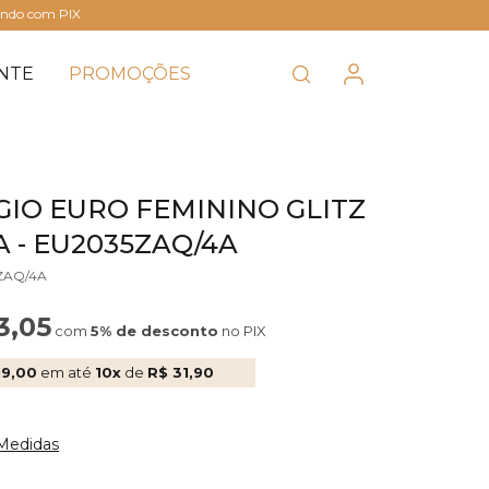
ando com PIX
NTE
PROMOÇÕES
GIO EURO FEMININO GLITZ
 - EU2035ZAQ/4A
5ZAQ/4A
3,05
com
5% de desconto
no PIX
19,00
em até
10x
de
R$ 31,90
 Medidas