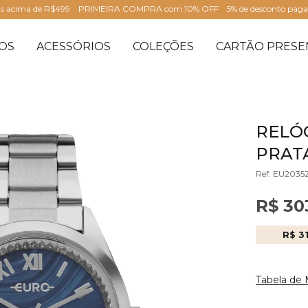
is acima de R$499
PRIMEIRA COMPRA com 10% OFF
5% de desconto pag
OS
ACESSÓRIOS
COLEÇÕES
CARTÃO PRESE
RELÓ
PRATA
Ref: EU203
R$ 30
R$ 3
Tabela de