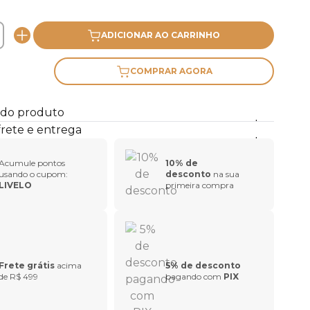
ADICIONAR AO CARRINHO
COMPRAR AGORA
 do produto
frete e entrega
Acumule pontos
10% de
usando o cupom:
desconto
na sua
LIVELO
primeira compra
Frete grátis
acima
5% de desconto
de R$ 499
pagando com
PIX