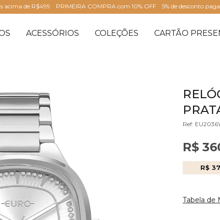
is acima de R$499
PRIMEIRA COMPRA com 10% OFF
5% de desconto pag
OS
ACESSÓRIOS
COLEÇÕES
CARTÃO PRESE
RELÓ
PRATA
Ref: EU2036
R$ 36
R$ 3
Tabela de