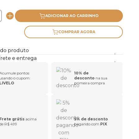
ADICIONAR AO CARRINHO
COMPRAR AGORA
 do produto
frete e entrega
Acumule pontos
10% de
usando o cupom:
desconto
na sua
LIVELO
primeira compra
Frete grátis
acima
5% de desconto
de R$ 499
pagando com
PIX