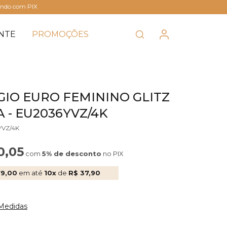
ando com PIX
NTE
PROMOÇÕES
GIO EURO FEMININO GLITZ
 - EU2036YVZ/4K
YVZ/4K
0,05
com
5% de desconto
no PIX
79,00
em até
10x
de
R$ 37,90
 Medidas