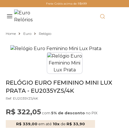
Frete Grátis acima de R$499
Home
Euro
Relógio
RELÓGIO EURO FEMININO MINI LUX
PRATA - EU2035YZS/4K
Ref: EU2035YZS/4K
R$ 322,05
com
5% de desconto
no PIX
R$ 339,00
em até
10x
de
R$ 33,90