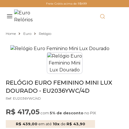
Frete Grátis acima de R$499
Home
Euro
Relógio
RELÓGIO EURO FEMININO MINI LUX
DOURADO - EU2036YWC/4D
Ref: EU2036YWC/4D
R$ 417,05
com
5% de desconto
no PIX
R$ 439,00
em até
10x
de
R$ 43,90